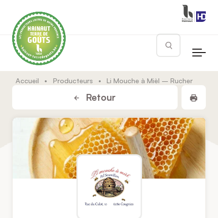
Skip to main content
Rechercher
Accueil
•
Producteurs
•
Li Mouche à Mièl – Rucher
Impr
Retour