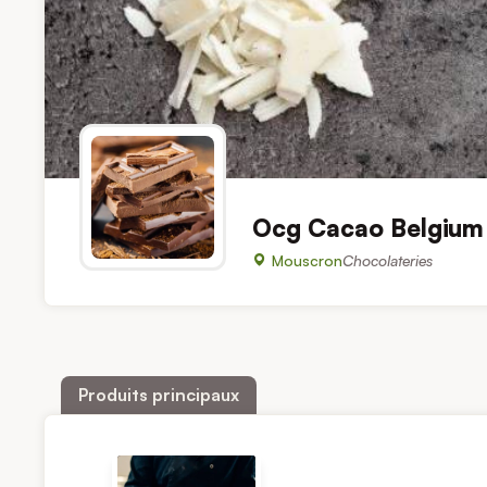
Ocg Cacao Belgium
Mouscron
Chocolateries
Produits principaux