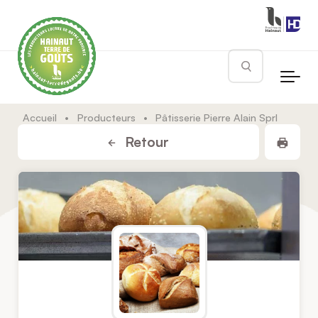
Skip to main content
Rechercher
Accueil
•
Producteurs
•
Pâtisserie Pierre Alain Sprl
Impr
Retour