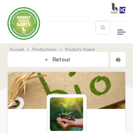
Skip to main content
Rechercher
Accueil
•
Producteurs
•
Produits Azaire
Impr
Retour