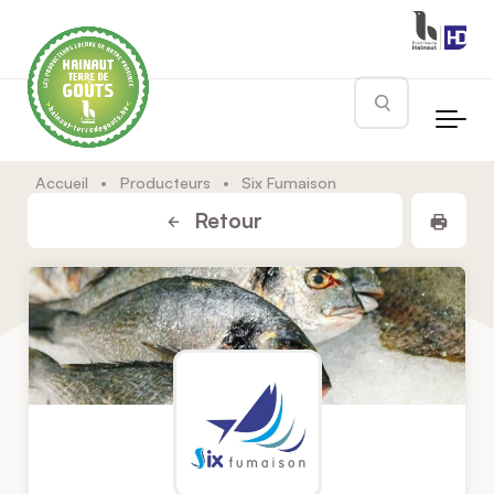
Skip to main content
Rechercher
Accueil
•
Producteurs
•
Six Fumaison
Impr
Retour