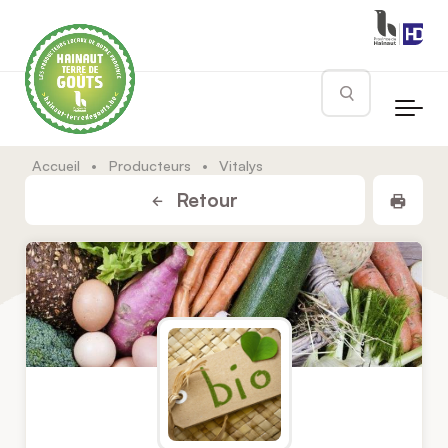
Skip to main content
Rechercher
Accueil
•
Producteurs
•
Vitalys
Impr
Retour