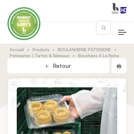
Skip to main content
Rechercher
Accueil
•
Produits
•
BOULANGERIE PÂTISSERIE
•
Pâtisseries | Tartes & Gâteaux
•
Bouchées A La Reine
Impr
Retour