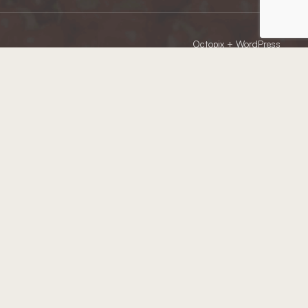
Octopix
+ WordPress