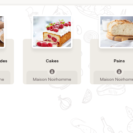
ndes
Cakes
Pains
me
Maison Noirhomme
Maison Noirho