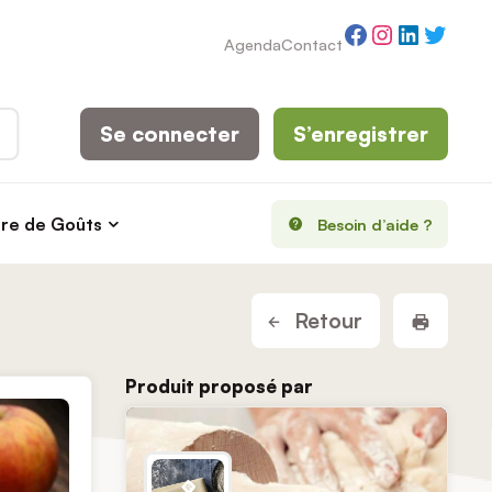
Facebook
Instagram
LinkedI
Twitt
Agenda
Contact
Se connecter
S’enregistrer
rre de Goûts
Besoin d’aide ?
Imprim
Retour
Produit proposé par