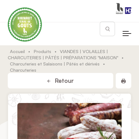
Skip to main content
Rechercher
Accueil
•
Produits
•
VIANDES | VOLAILLES |
CHARCUTERIES | PÂTÉS | PRÉPARATIONS "MAISON"
•
Charcuteries et Salaisons | Pâtés et dérivés
•
Charcuteries
Impr
Retour