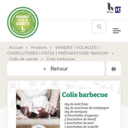
Skip to main content
Rechercher
Accueil
•
Produits
•
VIANDES | VOLAILLES |
CHARCUTERIES | PÂTÉS | PRÉPARATIONS "MAISON"
•
Colis de viande
•
Colis barbecue
Impr
Retour