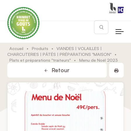
Skip to main content
Rechercher
Accueil
•
Produits
•
VIANDES | VOLAILLES |
CHARCUTERIES | PÂTÉS | PRÉPARATIONS "MAISON"
•
Plats et préparations "traiteurs"
•
Menu de Noël 2023
Impr
Retour