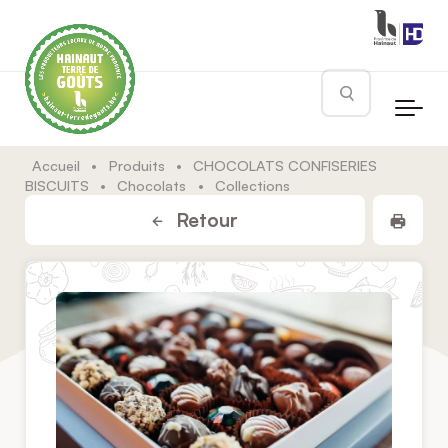
Skip to main content
Rechercher
Accueil
•
Produits
•
CHOCOLATS CONFISERIES
BISCUITS
•
Chocolats
•
Collections
Impr
Retour