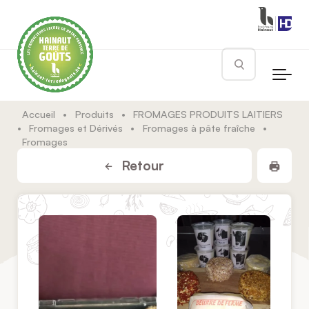
Skip to main content
Rechercher
Accueil
•
Produits
•
FROMAGES PRODUITS LAITIERS
•
Fromages et Dérivés
•
Fromages à pâte fraîche
•
Fromages
Impr
Retour