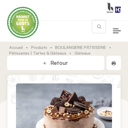
Skip to main content
Rechercher
Accueil
•
Produits
•
BOULANGERIE PÂTISSERIE
•
Pâtisseries | Tartes & Gâteaux
•
Gâteaux
Impr
Retour