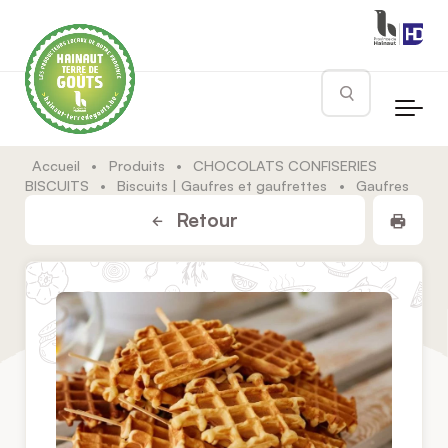
Skip to main content
Rechercher
Accueil
•
Produits
•
CHOCOLATS CONFISERIES
BISCUITS
•
Biscuits | Gaufres et gaufrettes
•
Gaufres
Impr
Retour