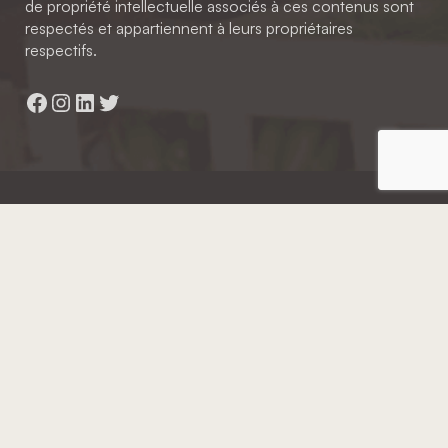
de propriété intellectuelle associés à ces contenus sont
respectés et appartiennent à leurs propriétaires
respectifs.
Facebook
Instagram
LinkedIn
Twitter
Hainaut Développement
2022 - Tous droits réservés
Octopix
+ WordPress