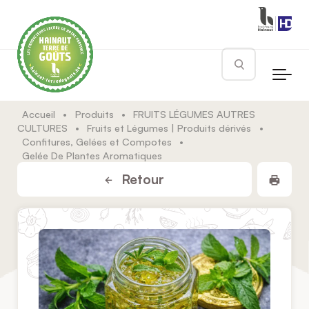
Skip to main content
Rechercher
Accueil
•
Produits
•
FRUITS LÉGUMES AUTRES
CULTURES
•
Fruits et Légumes | Produits dérivés
•
Confitures, Gelées et Compotes
•
Gelée De Plantes Aromatiques
Impr
Retour