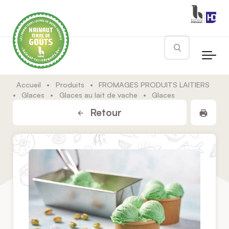
Skip to main content
Rechercher
Accueil
•
Produits
•
FROMAGES PRODUITS LAITIERS
•
Glaces
•
Glaces au lait de vache
•
Glaces
Impr
Retour