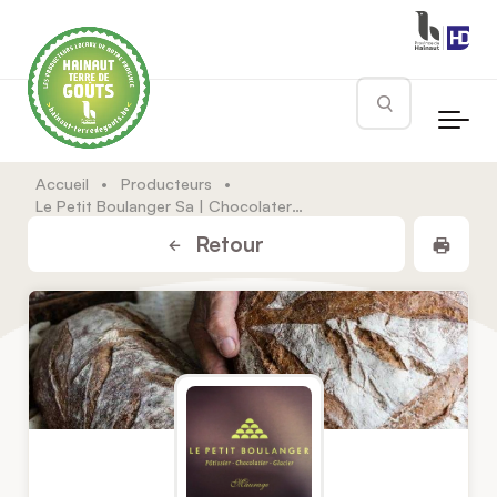
Skip to main content
Rechercher
Accueil
•
Producteurs
•
Le Petit Boulanger Sa | Chocolaterie Gaudino
Impr
Retour