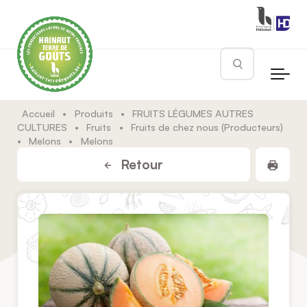
Skip to main content
Rechercher
Accueil
•
Produits
•
FRUITS LÉGUMES AUTRES
CULTURES
•
Fruits
•
Fruits de chez nous (Producteurs)
•
Melons
•
Melons
Impr
Retour