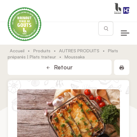
Skip to main content
Rechercher
Accueil
•
Produits
•
AUTRES PRODUITS
•
Plats
préparés | Plats traiteur
•
Moussaka
Impr
Retour