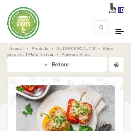
Skip to main content
Rechercher
Accueil
•
Produits
•
AUTRES PRODUITS
•
Plats
préparés | Plats traiteur
•
Poivrons Farcis
Impr
Retour