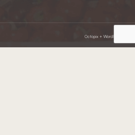
Octopix
+ WordPress