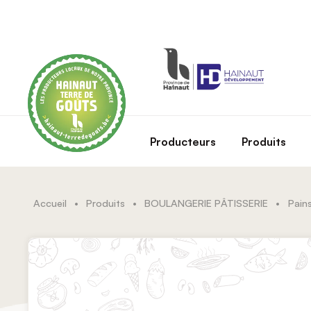
Skip to main content
Producteurs
Produits
Accueil
•
Produits
•
BOULANGERIE PÂTISSERIE
•
Pains