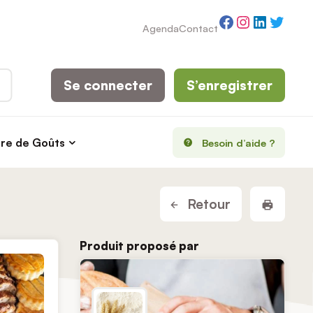
Facebook
Instagram
LinkedI
Twitt
Agenda
Contact
Se connecter
S’enregistrer
rre de Goûts
Besoin d’aide ?
Imprim
Retour
Produit proposé par