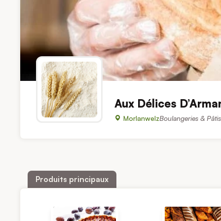
Aux Délices D’Arman
Morlanwelz
Boulangeries & Pâtis
Produits principaux