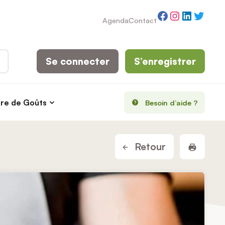
Facebook
Instagram
LinkedI
Twitt
Agenda
Contact
Se connecter
S’enregistrer
rre de Goûts
Besoin d’aide ?
Imprim
Retour