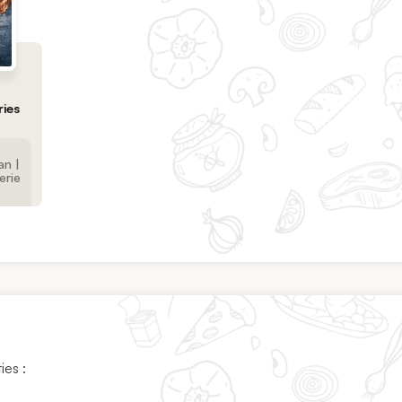
ries
an |
erie
ies :