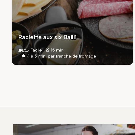
Raclette aux six Bailli
Facile
15 min
4 à 5 min. par tranche de fromage