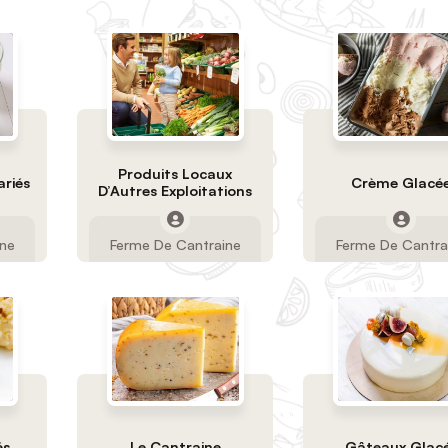
Produits Locaux
ariés
Crème Glacé
D’Autres Exploitations
ine
Ferme De Cantraine
Ferme De Cantra
és
Le Cantraine
Gâteaux Glac