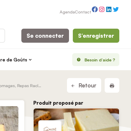
Facebook
Instagram
LinkedI
Twitt
Agenda
Contact
Se connecter
S’enregistrer
rre de Goûts
Besoin d’aide ?
Imprim
Retour
Plateaux De Fromages, Repas Raclette
Produit proposé par