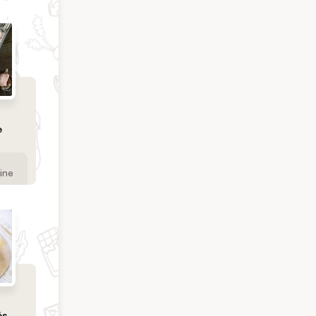
e
ine
és