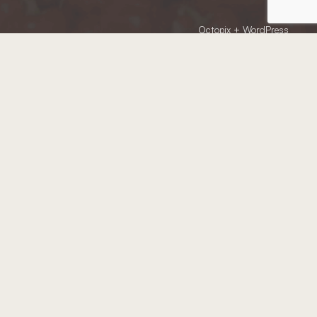
Octopix
+ WordPress