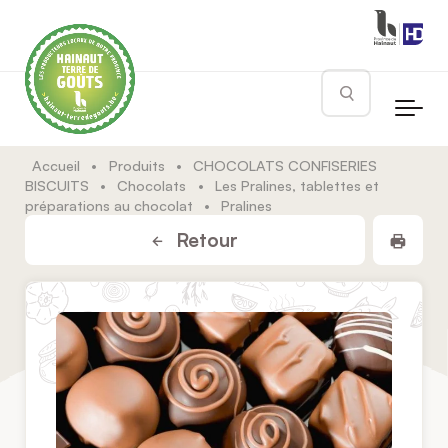
Skip to main content
Rechercher
Accueil
•
Produits
•
CHOCOLATS CONFISERIES
BISCUITS
•
Chocolats
•
Les Pralines, tablettes et
préparations au chocolat
•
Pralines
Impr
Retour