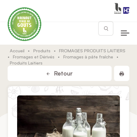
Skip to main content
Rechercher
Accueil
•
Produits
•
FROMAGES PRODUITS LAITIERS
•
Fromages et Dérivés
•
Fromages à pâte fraîche
•
Produits Laitiers
Impr
Retour