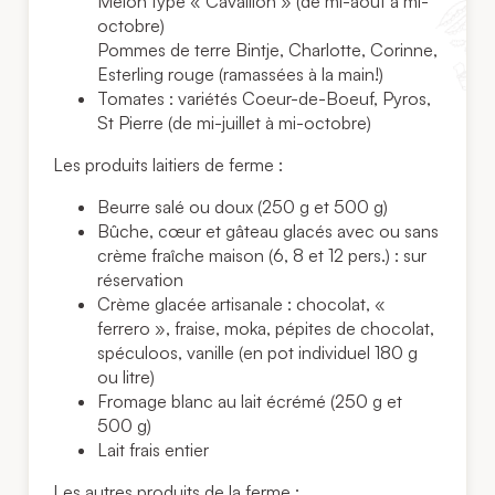
Melon type « Cavaillon » (de mi-août à mi-
octobre)
Pommes de terre Bintje, Charlotte, Corinne,
Esterling rouge (ramassées à la main!)
Tomates : variétés Coeur-de-Boeuf, Pyros,
St Pierre (de mi-juillet à mi-octobre)
Les produits laitiers de ferme :
Beurre salé ou doux (250 g et 500 g)
Bûche, cœur et gâteau glacés avec ou sans
crème fraîche maison (6, 8 et 12 pers.) : sur
réservation
Crème glacée artisanale : chocolat, «
ferrero », fraise, moka, pépites de chocolat,
spéculoos, vanille (en pot individuel 180 g
ou litre)
Fromage blanc au lait écrémé (250 g et
500 g)
Lait frais entier
Les autres produits de la ferme :