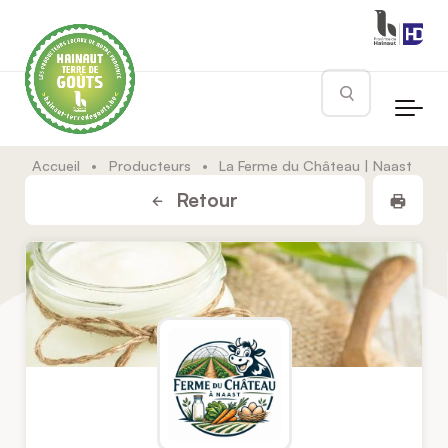
Skip to main content
Rechercher
Accueil
•
Producteurs
•
La Ferme du Château | Naast
Impr
Retour