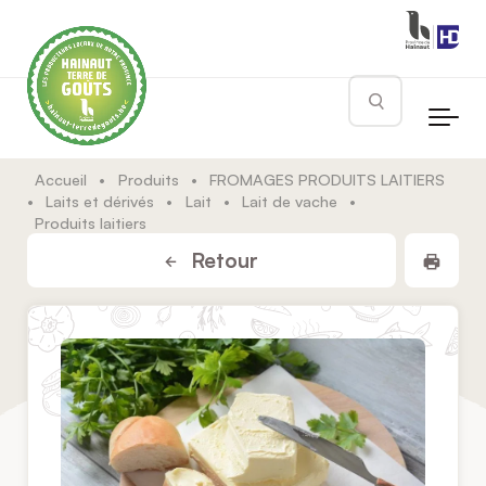
Skip to main content
Rechercher
Accueil
•
Produits
•
FROMAGES PRODUITS LAITIERS
•
Laits et dérivés
•
Lait
•
Lait de vache
•
Produits laitiers
Impr
Retour