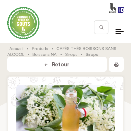
Skip to main content
Rechercher
Accueil
•
Produits
•
CAFÉS THÉS BOISSONS SANS
ALCOOL
•
Boissons NA
•
Sirops
•
Sirops
Impr
Retour