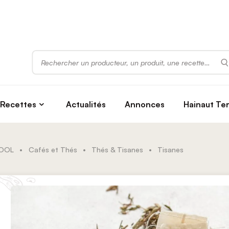
Rechercher
Recettes
Actualités
Annonces
Hainaut Te
COOL
•
Cafés et Thés
•
Thés & Tisanes
•
Tisanes