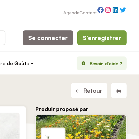
Facebook
Instagram
LinkedI
Twitt
Agenda
Contact
Se connecter
S’enregistrer
rre de Goûts
Besoin d’aide ?
Imprim
Retour
Produit proposé par