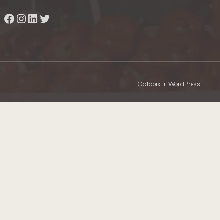
Facebook
Instagram
LinkedIn
Twitter
Octopix
+ WordPress