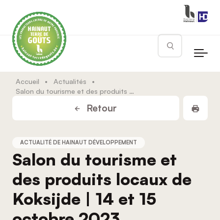
Skip to main content
Rechercher
Accueil
•
Actualités
•
Salon du tourisme et des produits locaux de Koksijde | 14 et 15 octobre 2023
Impr
Retour
ACTUALITÉ DE HAINAUT DÉVELOPPEMENT
Salon du tourisme et
des produits locaux de
Koksijde | 14 et 15
octobre 2023