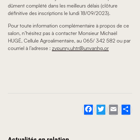
dûment complété dans les meilleurs délais (clôture
définitive des inscriptions le lundi 18/09/2023).
Pour toute information complémentaire à propos de ce
salon, n’hésitez pas à contacter Monsieur Michaël
HUGÉ, Cellule Agroalimentaire, au 065/ 342 582 ou par
courriel à l’adresse :
zvpunry.uhtr@unvanhg.or
Facebook
Twitter
Email
Sh
Actualités en relation