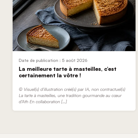
5 août 2026
La meilleure tarte à masteilles, c’est
certainement la vôtre !
© Visuel(s) d’illustration créé(s) par IA, non contractuel(s)
La tarte à masteilles, une tradition gourmande au cœur
d’Ath En collaboration […]