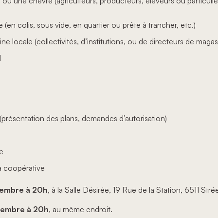
ou une chèvre (agriculteurs, producteurs, éleveurs ou particulie
(en colis, sous vide, en quartier ou prête à trancher, etc.)
ne locale (collectivités, d’institutions, ou de directeurs de magas
l
 (présentation des plans, demandes d’autorisation)
e
la coopérative
embre à 20h
, à la Salle Désirée, 19 Rue de la Station, 6511 Stré
cembre à 20h
, au même endroit.