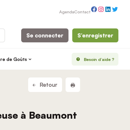
Facebook
Instagram
LinkedI
Twitt
Agenda
Contact
Se connecter
S’enregistrer
rre de Goûts
Besoin d’aide ?
Imprimer la fiche
Retour
Meuse à Beaumont