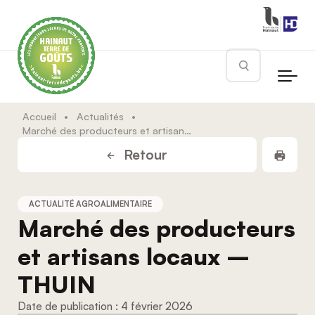
Skip to main content
Rechercher
Accueil
•
Actualités
•
Marché des producteurs et artisans locaux – THUIN
Impr
Retour
ACTUALITÉ AGROALIMENTAIRE
Marché des producteurs
et artisans locaux –
THUIN
4 février 2026