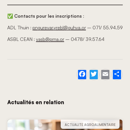
✅
Contacts pour les inscriptions
:
ADL Thuin :
pngurevar.yrebl@guhva.or
– 071/ 55.94.59
ASBL CEAN :
vasb@prna.or
– 0478/ 39.57.64
Facebook
Twitter
Email
Sh
Actualités en relation
ACTUALITÉ AGROALIMENTAIRE