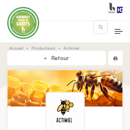
Skip to main content
Rechercher
Accueil
•
Producteurs
•
Actimiel
Impr
Retour