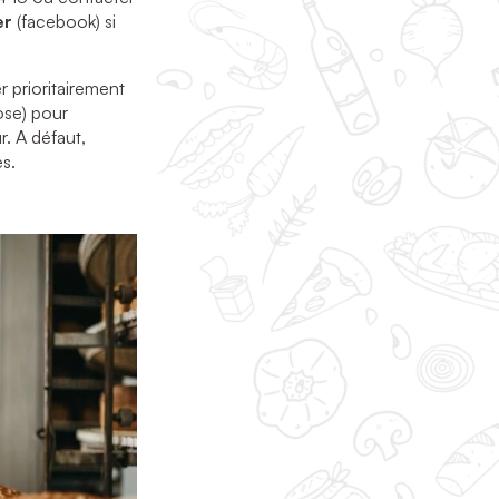
er
(facebook) si
r prioritairement
pose) pour
r. A défaut,
s.