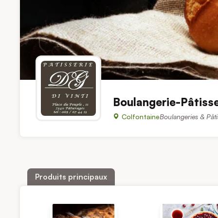
Boulangerie-Pâtisse
Colfontaine
Boulangeries & Pâti
Produits principaux