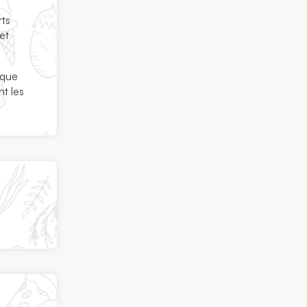
rts
et
 que
nt les