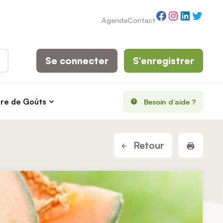
Facebook
Instagram
LinkedI
Twitt
Agenda
Contact
Se connecter
S’enregistrer
rre de Goûts
Besoin d’aide ?
Imprim
Retour