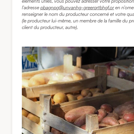
éléments utiles, vous pouvez adresser votre propositio
l’adresse
pbagnpg@unvanhg-greerqrtbhgf.or
en n’omet
renseigner le nom du producteur concerné et votre qual
(le producteur lui-même, un membre de la famille du p
client du producteur, autre).