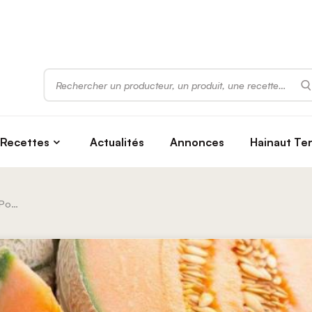
Rechercher
Recettes
Actualités
Annonces
Hainaut Te
Au Potager D’Autreppe | Ferme Portois Jean-Marc