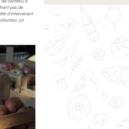
n de contenu à
tant pas de
ité d’intervenant
roducteur, un