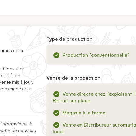
Type de production
égumes de la
Production "conventionnelle"
s
. Consulter
ur (s’il en
Vente de la production
vente mis à jour.
 renseignés sur
Vente directe chez l'exploitant |
Retrait sur place
Magasin à la ferme
nformations. Si
Vente en Distributeur automati
porter de nouveau
local