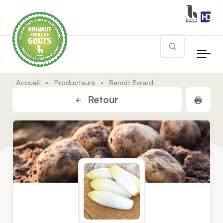
Skip to main content
Rechercher
Accueil
•
Producteurs
•
Benoit Evrard
Impr
Retour