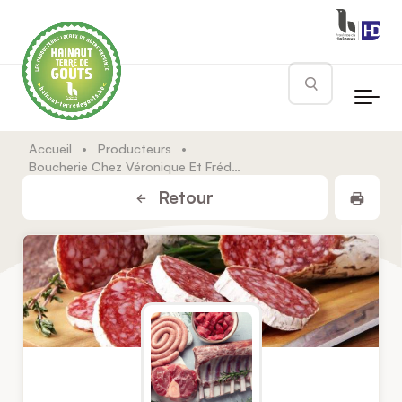
Skip to main content
Rechercher
Accueil
•
Producteurs
•
Boucherie Chez Véronique Et Frédéric | Le Carrefour Des Saveurs
Impr
Retour