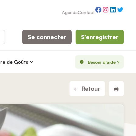
Facebook
Instagram
LinkedI
Twitt
Agenda
Contact
Se connecter
S’enregistrer
rre de Goûts
Besoin d’aide ?
Imprim
Retour