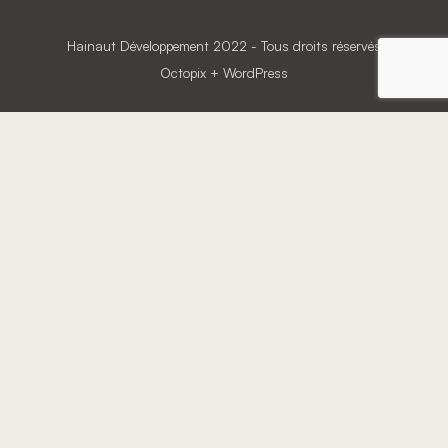
Hainaut Développement
2022 - Tous droits réservés
Octopix
+ WordPress