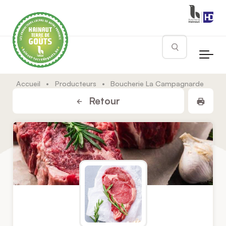
Skip to main content
Rechercher
Accueil
•
Producteurs
•
Boucherie La Campagnarde
Impr
Retour