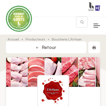
Skip to main content
Rechercher
Accueil
•
Producteurs
•
Boucherie L’Artisan
Impr
Retour