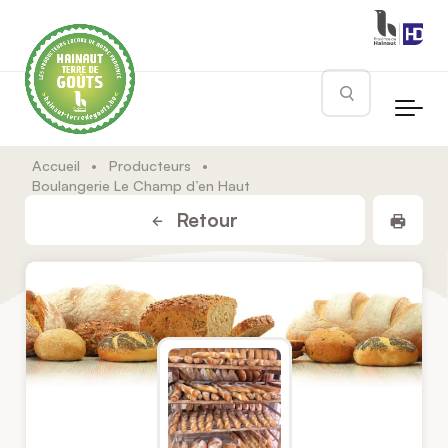
Skip to main content
Rechercher
Accueil
•
Producteurs
•
Boulangerie Le Champ d’en Haut
Impr
Retour