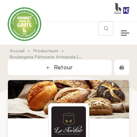
Skip to main content
Rechercher
Accueil
•
Producteurs
•
Boulangerie Pâtisserie Artisanale Le Tordoir
Impr
Retour