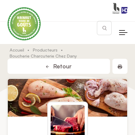
Skip to main content
Rechercher
Accueil
•
Producteurs
•
Boucherie Charcuterie Chez Dany
Impr
Retour