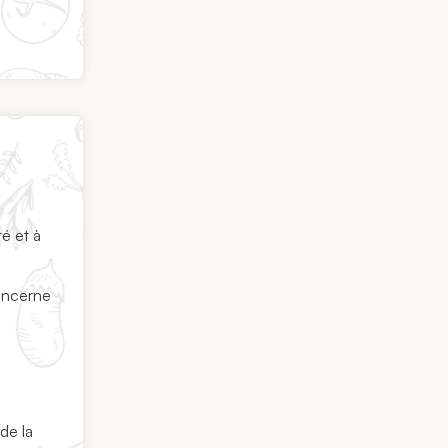
té et à
concerne
.
de la