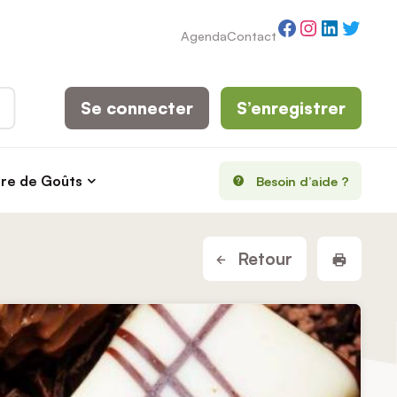
Facebook
Instagram
LinkedI
Twitt
Agenda
Contact
Se connecter
S’enregistrer
rre de Goûts
Besoin d’aide ?
Imprim
Retour