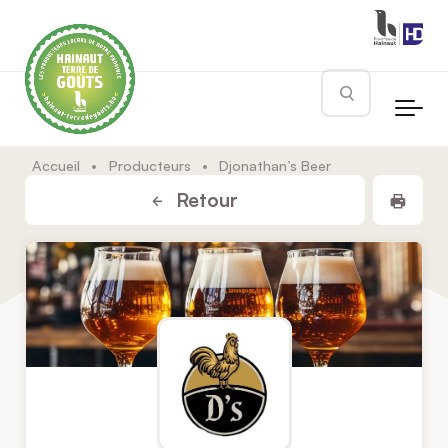
Skip to main content
Rechercher
Accueil
•
Producteurs
•
Djonathan’s Beer
Impr
Retour