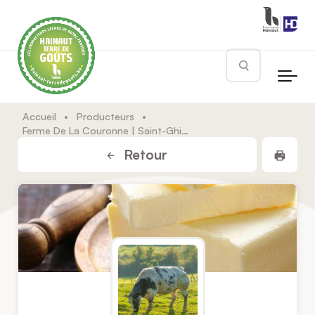
Skip to main content
Rechercher
Accueil
•
Producteurs
•
Ferme De La Couronne | Saint-Ghislain
Impr
Retour