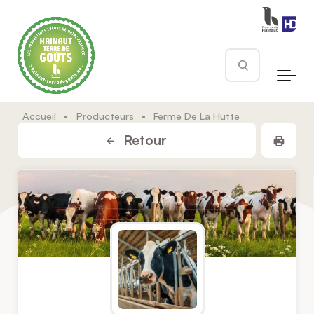
Skip to main content
Rechercher
Accueil
•
Producteurs
•
Ferme De La Hutte
Impr
Retour