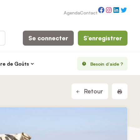
Facebook
Instagram
LinkedI
Twitt
Agenda
Contact
Se connecter
S’enregistrer
rre de Goûts
Besoin d’aide ?
Imprim
Retour