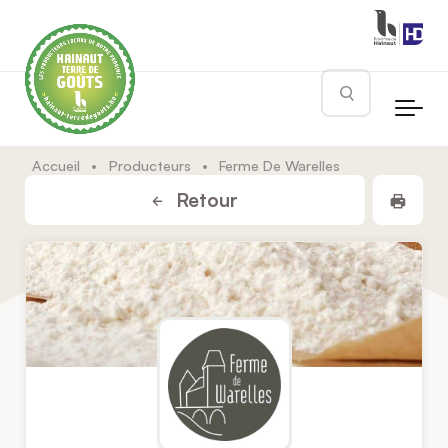
Skip to main content
Rechercher
Accueil
•
Producteurs
•
Ferme De Warelles
Impr
Retour